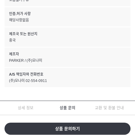
고급필기구류
인증.허가 사항
해당사항없음
제조국 또는 원산지
중국
제조자
PARKER / (주)모나미
A/S 책임자와 전화번호
(주)모나미 02-554-0911
상세 정보
상품 문의
교환 및 환불 안내
상품 문의하기