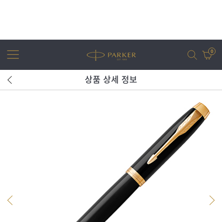
0
상품 상세 정보
어번
조터
아이엠
조터 XL