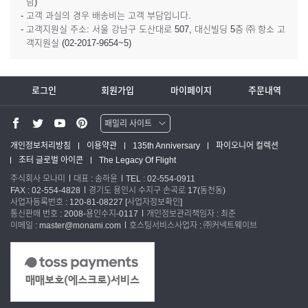
담)
- 고객 과실의 경우 배송비는 고객 부담입니다.
- 고객지원실 주소: 서울 강남구 도산대로 507, 대신빌딩 5층 ㈜ 항소 고
객지원실 (02-2017-9654~5)
로그인
회원가입
마이페이지
주문내역
패밀리 사이트
워터맨 쇼핑몰
개인정보처리방침
이용약관
135th Anniversary
파이오니어 컬렉션
조터 글로벌 아이콘
The Legacy Of Flight
파카 글로벌
주식회사 모나미
대표 : 송하윤
TEL : 02-554-0911
FAX : 02-554-4828
경기도 용인시 수지구 손곡로 17(동천동)
사업자등록번호 : 120-81-08227
[사업자정보확인]
통신판매 번호 : 2008-용인수지-0117
개인정보관리책임자 : 최준
이메일 : master@monami.com
호스팅서비스사업자 : ㈜커넥트웨이브