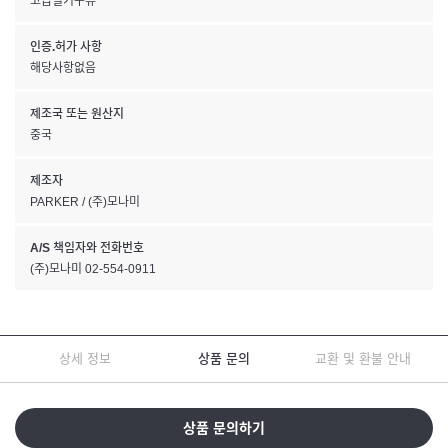
고급필기구류
인증.허가 사항
해당사항없음
제조국 또는 원산지
중국
제조자
PARKER / (주)모나미
A/S 책임자와 전화번호
(주)모나미 02-554-0911
상세 정보
상품 문의
교환 및 환불 안내
상품 문의하기