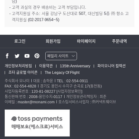
담)
- 고객 과실의 경우 배송비는 고객 부담입니다.
- 고객지원실 주소: 서울 강남구 도산대로 507, 대신빌딩 5층 ㈜ 항소 고
객지원실 (02-2017-9654~5)
로그인
회원가입
마이페이지
주문내역
패밀리 사이트
워터맨 쇼핑몰
개인정보처리방침
이용약관
135th Anniversary
파이오니어 컬렉션
조터 글로벌 아이콘
The Legacy Of Flight
파카 글로벌
주식회사 모나미
대표 : 송하윤
TEL : 02-554-0911
FAX : 02-554-4828
경기도 용인시 수지구 손곡로 17(동천동)
사업자등록번호 : 120-81-08227
[사업자정보확인]
통신판매 번호 : 2008-용인수지-0117
개인정보관리책임자 : 최준
이메일 : master@monami.com
호스팅서비스사업자 : ㈜커넥트웨이브