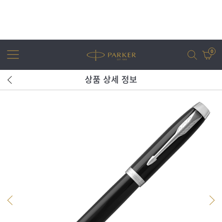
0
상품 상세 정보
어번
조터
아이엠
조터 XL