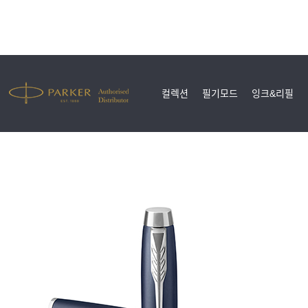
컬렉션
필기모드
잉크&리필