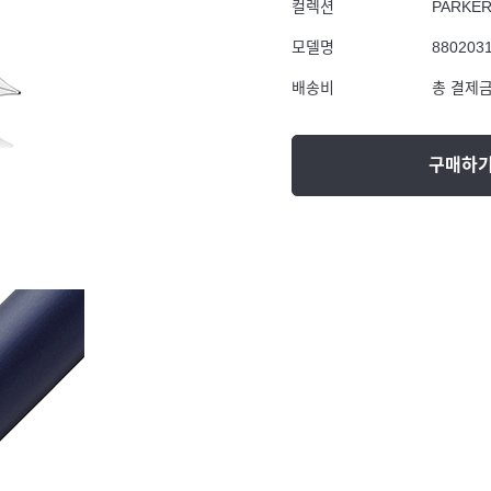
컬렉션
PARKE
모델명
880203
배송비
총 결제금
구매하