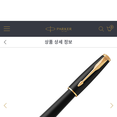
0
상품 상세 정보
어번
조터
아이엠
조터 XL