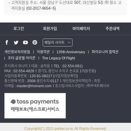
- 고객지원실 주소: 서울 강남구 도산대로 507, 대신빌딩 5층 ㈜ 항소 고
객지원실 (02-2017-9654~5)
로그인
회원가입
마이페이지
주문내역
패밀리 사이트
워터맨 쇼핑몰
개인정보처리방침
이용약관
135th Anniversary
파이오니어 컬렉션
조터 글로벌 아이콘
The Legacy Of Flight
파카 글로벌
주식회사 모나미
대표 : 송하윤
TEL : 02-554-0911
FAX : 02-554-4828
경기도 용인시 수지구 손곡로 17(동천동)
사업자등록번호 : 120-81-08227
[사업자정보확인]
통신판매 번호 : 2008-용인수지-0117
개인정보관리책임자 : 최준
이메일 : master@monami.com
호스팅서비스사업자 : ㈜커넥트웨이브
Copyright(C) 2021 parker.co.kr, All Rights Reserved.