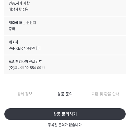
인증.허가 사항
해당사항없음
제조국 또는 원산지
중국
제조자
PARKER / (주)모나미
A/S 책임자와 전화번호
(주)모나미 02-554-0911
상세 정보
상품 문의
교환 및 환불 안내
상품 문의하기
등록된 문의가 없습니다.