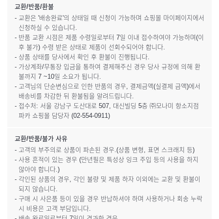
교환/반품/환불
- 교환은 '배송완료'의 상태일 때 신청이 가능하며 쇼핑몰 마이페이지에서
신청하실 수 있습니다.
- 반품 교환 시점은 제품 수령일로부터 7일 이내 접수하여야 가능하며(이
후 불가) 수령 받은 상태로 제품이 선회수되어야 합니다.
- 상품 상태를 당사에서 확인 후 환불이 진행됩니다.
- 가상계좌/무통장 입금을 통하여 결제해주신 경우 당사 규정에 의해 환
불까지 7 ~10일 소요가 됩니다.
- 고객님의 단순변심으로 인한 반품의 경우, 결제금액(실결제 금액)에서
배송비를 차감한 뒤 환불됨을 알려드립니다.
- 접수처: 서울 강남구 도산대로 507, 대신빌딩 5층 ㈜모나미 항소지점
파카 쇼핑몰 담당자 (02-554-0911)
교환/반품/불가 사유
- 고객의 부주의로 상품이 파손된 경우.(상품 변형, 표면 스크래치 등)
- 사용 흔적이 있는 경우 (만년필은 특성상 잉크 주입 등의 사용을 하지
않아야 합니다.)
- 각인된 상품의 경우, 각인 불량 및 제품 하자 이외에는 교환 및 환불이
되지 않습니다.
- 구매 시 사은품 등이 있을 경우 반납하셔야 하며 사용하거나 회송 누락
시 비용은 고객 부담입니다.
- 배송 완료일로부터 7일이 경과한 경우