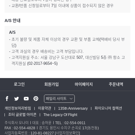
- 교환/반품 신청일로부터 7일 이내에 상품이 접수되지 않은 경우
A/S 안내
A/S
- 초기 불량 및 제품 자체 이상의 경우 교환 및 부품 교체(택배비 당사 부
담)
- 고객 과실의 경우 배송비는 고객 부담입니다.
- 고객지원실 주소: 서울 강남구 도산대로 507, 대신빌딩 5층 ㈜ 항소 고
객지원실 (02-2017-9654~5)
로그인
회원가입
마이페이지
주문내역
패밀리 사이트
워터맨 쇼핑몰
개인정보처리방침
이용약관
135th Anniversary
파이오니어 컬렉션
조터 글로벌 아이콘
The Legacy Of Flight
파카 글로벌
주식회사 모나미
대표 : 송하윤
TEL : 02-554-0911
FAX : 02-554-4828
경기도 용인시 수지구 손곡로 17(동천동)
사업자등록번호 : 120-81-08227
[사업자정보확인]