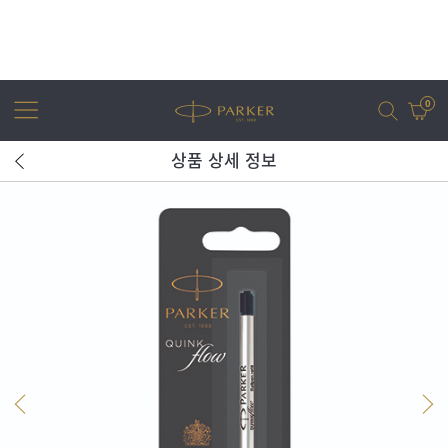
0
상품 상세 정보
어번
조터
아이엠
조터 XL