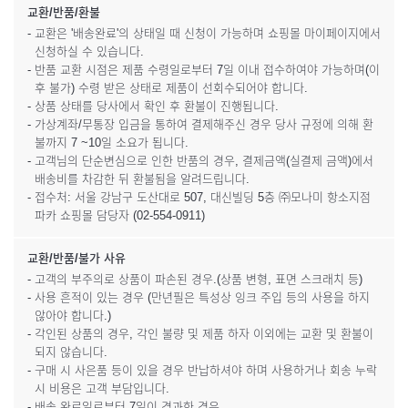
교환/반품/환불
- 교환은 '배송완료'의 상태일 때 신청이 가능하며 쇼핑몰 마이페이지에서
신청하실 수 있습니다.
- 반품 교환 시점은 제품 수령일로부터 7일 이내 접수하여야 가능하며(이
후 불가) 수령 받은 상태로 제품이 선회수되어야 합니다.
- 상품 상태를 당사에서 확인 후 환불이 진행됩니다.
- 가상계좌/무통장 입금을 통하여 결제해주신 경우 당사 규정에 의해 환
불까지 7 ~10일 소요가 됩니다.
- 고객님의 단순변심으로 인한 반품의 경우, 결제금액(실결제 금액)에서
배송비를 차감한 뒤 환불됨을 알려드립니다.
- 접수처: 서울 강남구 도산대로 507, 대신빌딩 5층 ㈜모나미 항소지점
파카 쇼핑몰 담당자 (02-554-0911)
교환/반품/불가 사유
- 고객의 부주의로 상품이 파손된 경우.(상품 변형, 표면 스크래치 등)
- 사용 흔적이 있는 경우 (만년필은 특성상 잉크 주입 등의 사용을 하지
않아야 합니다.)
- 각인된 상품의 경우, 각인 불량 및 제품 하자 이외에는 교환 및 환불이
되지 않습니다.
- 구매 시 사은품 등이 있을 경우 반납하셔야 하며 사용하거나 회송 누락
시 비용은 고객 부담입니다.
- 배송 완료일로부터 7일이 경과한 경우