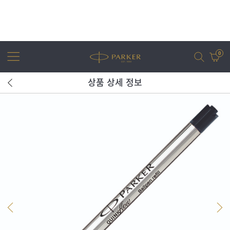
0
상품 상세 정보
어번
조터
아이엠
조터 XL