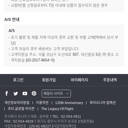
- 교환/반품 신청일로부터 7일 이내에 상품이 접수되지 않은 경우
A/S 안내
A/S
- 초기 불량 및 제품 자체 이상의 경우 교환 및 부품 교체(택배비 당사 부
담)
- 고객 과실의 경우 배송비는 고객 부담입니다.
- 고객지원실 주소: 서울 강남구 도산대로 507, 대신빌딩 5층 ㈜ 항소 고
객지원실 (02-2017-9654~5)
로그인
회원가입
마이페이지
주문내역
패밀리 사이트
워터맨 쇼핑몰
개인정보처리방침
이용약관
135th Anniversary
파이오니어 컬렉션
조터 글로벌 아이콘
The Legacy Of Flight
파카 글로벌
주식회사 모나미
대표 : 송하윤
TEL : 02-554-0911
FAX : 02-554-4828
경기도 용인시 수지구 손곡로 17(동천동)
사업자등록번호 : 120-81-08227
[사업자정보확인]