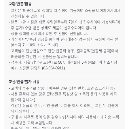
교환/반품/환불
- 교환은 '배송완료'의 상태일 때 신청이 가능하며 쇼핑몰 마이페이지에서
신청하실 수 있습니다.
- 반품 교환 시점은 제품 수령일로부터 7일 이내 접수하여야 가능하며(이
후 불가) 수령 받은 상태로 제품이 선회수되어야 합니다.
- 상품 상태를 당사에서 확인 후 환불이 진행됩니다.
- 가상계좌/무통장 입금을 통하여 결제해주신 경우 당사 규정에 의해 환
불까지 7 ~10일 소요가 됩니다.
- 고객님의 단순변심으로 인한 반품의 경우, 결제금액(실결제 금액)에서
배송비를 차감한 뒤 환불됨을 알려드립니다.
- 접수처: 서울 강남구 도산대로 507, 대신빌딩 5층 ㈜모나미 항소지점
파카 쇼핑몰 담당자 (02-554-0911)
교환/반품/불가 사유
- 고객의 부주의로 상품이 파손된 경우.(상품 변형, 표면 스크래치 등)
- 사용 흔적이 있는 경우 (만년필은 특성상 잉크 주입 등의 사용을 하지
않아야 합니다.)
- 각인된 상품의 경우, 각인 불량 및 제품 하자 이외에는 교환 및 환불이
되지 않습니다.
- 구매 시 사은품 등이 있을 경우 반납하셔야 하며 사용하거나 회송 누락
시 비용은 고객 부담입니다.
- 배송 완료일로부터 7일이 경과한 경우