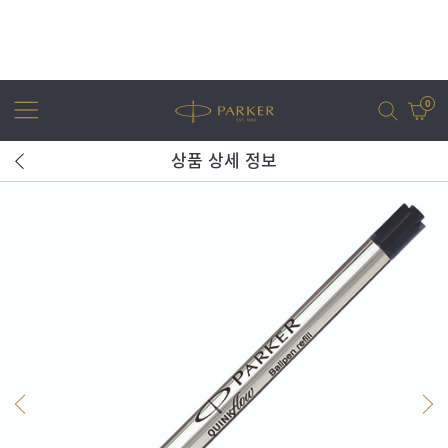
0
상품 상세 정보
어번
조터
아이엠
조터 XL