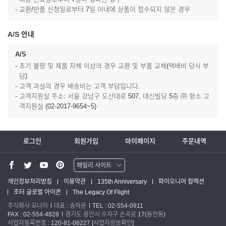
- 교환/반품 신청일로부터 7일 이내에 상품이 접수되지 않은 경우
A/S 안내
A/S
- 초기 불량 및 제품 자체 이상의 경우 교환 및 부품 교체(택배비 당사 부
담)
- 고객 과실의 경우 배송비는 고객 부담입니다.
- 고객지원실 주소: 서울 강남구 도산대로 507, 대신빌딩 5층 ㈜ 항소 고
객지원실 (02-2017-9654~5)
로그인
회원가입
마이페이지
주문내역
패밀리 사이트
워터맨 쇼핑몰
개인정보처리방침
이용약관
135th Anniversary
파이오니어 컬렉션
조터 글로벌 아이콘
The Legacy Of Flight
파카 글로벌
주식회사 모나미
대표 : 송하윤
TEL : 02-554-0911
FAX : 02-554-4828
경기도 용인시 수지구 손곡로 17(동천동)
사업자등록번호 : 120-81-08227
[사업자정보확인]