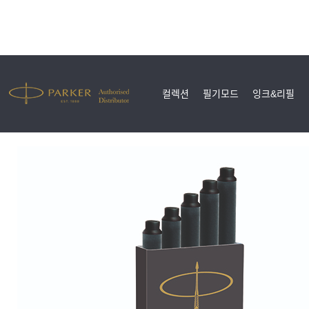
컬렉션
필기모드
잉크&리필