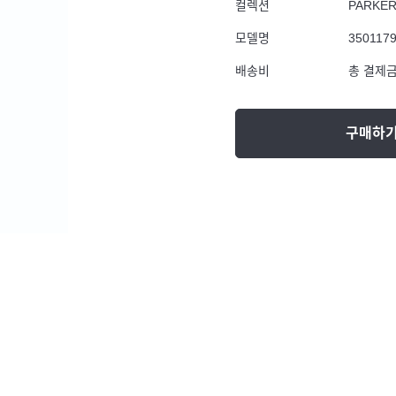
컬렉션
PARKE
모델명
350117
배송비
총 결제금
구매하