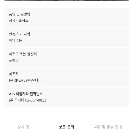
품명 및 모델명
상세기술참조
인증.허가 사항
해당없음
제조국 또는 원산지
프랑스
제조자
PARKER / (주)모나미
A/S 책임자와 전화번호
(주)모나미 02-554-0911
상세 정보
상품 문의
교환 및 환불 안내