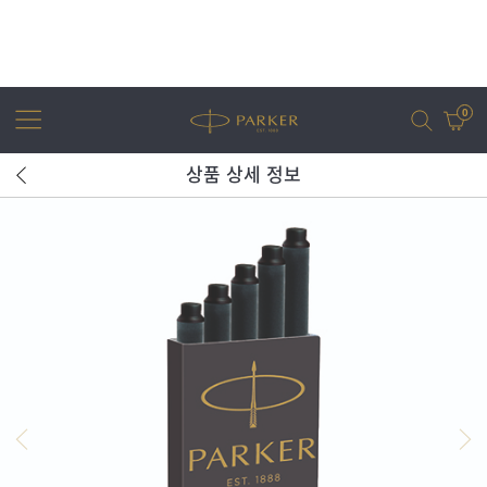
0
상품 상세 정보
어번
조터
아이엠
조터 XL