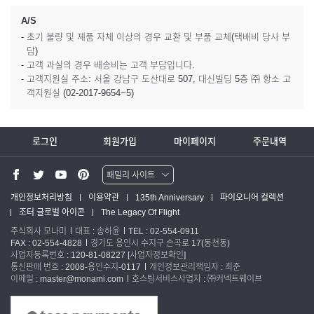
A/S
- 초기 불량 및 제품 자체 이상의 경우 교환 및 부품 교체(택배비 당사 부
담)
- 고객 과실의 경우 배송비는 고객 부담입니다.
- 고객지원실 주소: 서울 강남구 도산대로 507, 대신빌딩 5층 ㈜ 항소 고
객지원실 (02-2017-9654~5)
로그인
회원가입
마이페이지
주문내역
패밀리 사이트
워터맨 쇼핑몰
개인정보처리방침
이용약관
135th Anniversary
파이오니어 컬렉션
조터 글로벌 아이콘
The Legacy Of Flight
파카 글로벌
주식회사 모나미
대표 : 송하윤
TEL : 02-554-0911
FAX : 02-554-4828
경기도 용인시 수지구 손곡로 17(동천동)
사업자등록번호 : 120-81-08227
[사업자정보확인]
통신판매 번호 : 2008-용인수지-0117
개인정보관리책임자 : 최준
이메일 : master@monami.com
호스팅서비스사업자 : ㈜커넥트웨이브