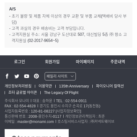
A/S
- 초기 불량 및 제품 자체 이상의 경우 교환 및 부품 교체(택배비 당사 부
담)
- 고객 과실의 경우 배송비는 고객 부담입니다.
- 고객지원실 주소: 서울 강남구 도산대로 507, 대신빌딩 5층 ㈜ 항소 고
객지원실 (02-2017-9654~5)
로그인
회원가입
마이페이지
주문내역
패밀리 사이트
워터맨 쇼핑몰
개인정보처리방침
이용약관
135th Anniversary
파이오니어 컬렉션
조터 글로벌 아이콘
The Legacy Of Flight
파카 글로벌
주식회사 모나미
대표 : 송하윤
TEL : 02-554-0911
FAX : 02-554-4828
경기도 용인시 수지구 손곡로 17(동천동)
사업자등록번호 : 120-81-08227
[사업자정보확인]
통신판매 번호 : 2008-용인수지-0117
개인정보관리책임자 : 최준
이메일 : master@monami.com
호스팅서비스사업자 : ㈜커넥트웨이브