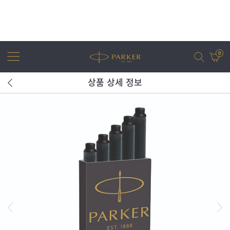
0
상품 상세 정보
어번
조터
아이엠
조터 XL