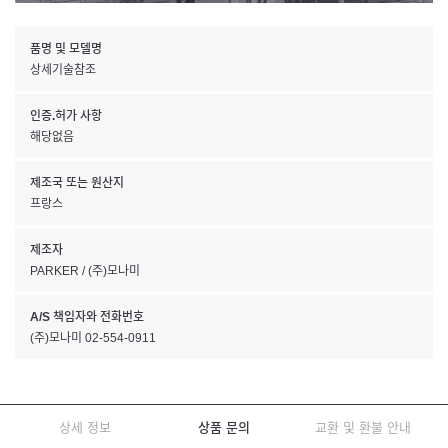
품명 및 모델명
상세기술참조
인증.허가 사항
해당없음
제조국 또는 원산지
프랑스
제조자
PARKER / (주)모나미
A/S 책임자와 전화번호
(주)모나미 02-554-0911
상세 정보
상품 문의
교환 및 환불 안내