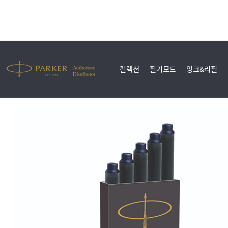
컬렉션
필기모드
잉크&리필