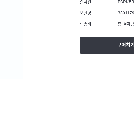
컬렉션
PARKE
모델명
350117
배송비
총 결제금
구매하