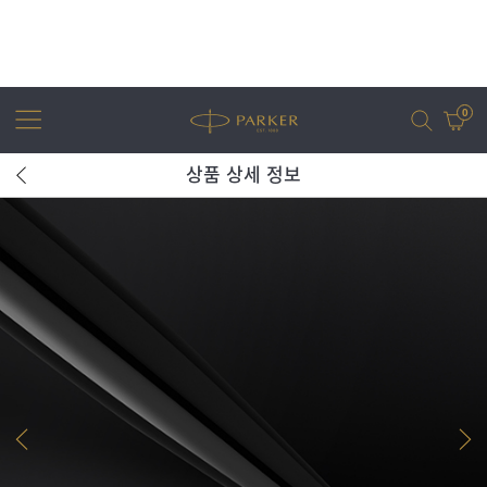
0
상품 상세 정보
어번
조터
아이엠
조터 XL