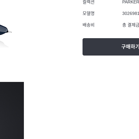
컬렉션
PARKE
모델명
302698
배송비
총 결제금
구매하