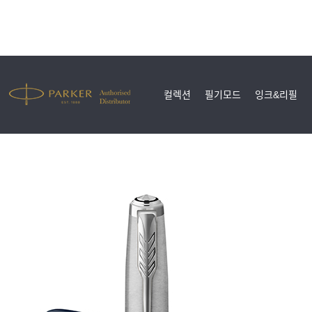
컬렉션
필기모드
잉크&리필