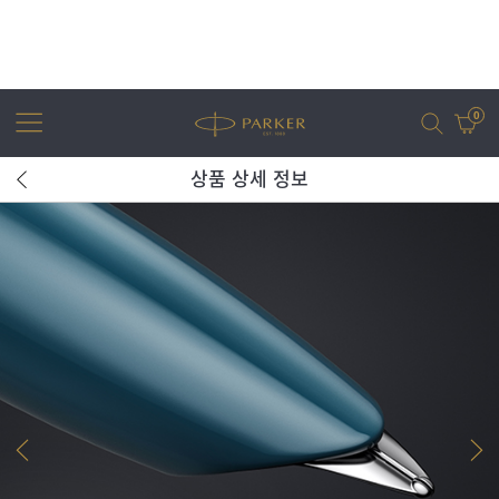
0
상품 상세 정보
어번
조터
아이엠
조터 XL