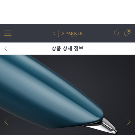
0
상품 상세 정보
어번
조터
아이엠
조터 XL