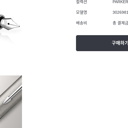
컬렉션
PARKE
모델명
302698
배송비
총 결제금
구매하