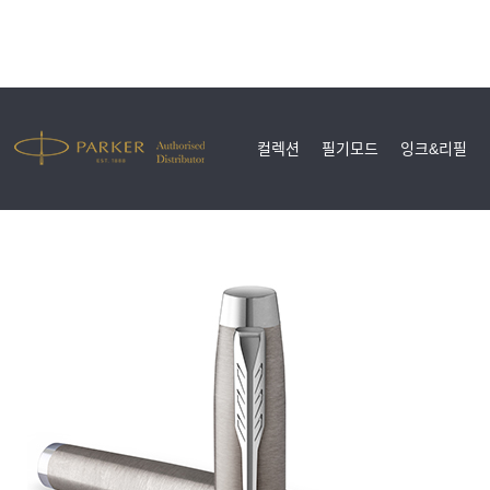
컬렉션
필기모드
잉크&리필