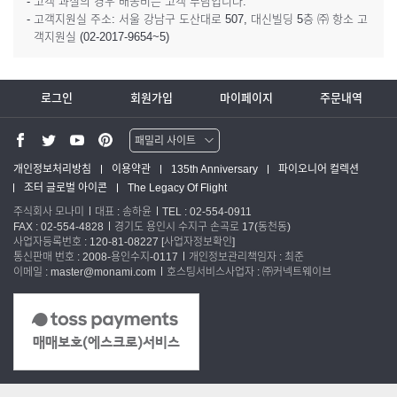
- 고객 과실의 경우 배송비는 고객 부담입니다.
- 고객지원실 주소: 서울 강남구 도산대로 507, 대신빌딩 5층 ㈜ 항소 고
객지원실 (02-2017-9654~5)
로그인
회원가입
마이페이지
주문내역
패밀리 사이트
워터맨 쇼핑몰
개인정보처리방침
이용약관
135th Anniversary
파이오니어 컬렉션
조터 글로벌 아이콘
The Legacy Of Flight
파카 글로벌
주식회사 모나미
대표 : 송하윤
TEL : 02-554-0911
FAX : 02-554-4828
경기도 용인시 수지구 손곡로 17(동천동)
사업자등록번호 : 120-81-08227
[사업자정보확인]
통신판매 번호 : 2008-용인수지-0117
개인정보관리책임자 : 최준
이메일 : master@monami.com
호스팅서비스사업자 : ㈜커넥트웨이브