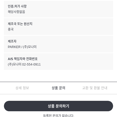
인증.허가 사항
해당사항없음
제조국 또는 원산지
중국
제조자
PARKER / (주)모나미
A/S 책임자와 전화번호
(주)모나미 02-554-0911
상세 정보
상품 문의
교환 및 환불 안내
상품 문의하기
등록된 문의가 없습니다.