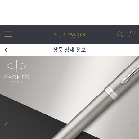
0
상품 상세 정보
어번
조터
아이엠
조터 XL