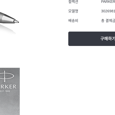
컬렉션
PARKE
모델명
302698
배송비
총 결제금
구매하