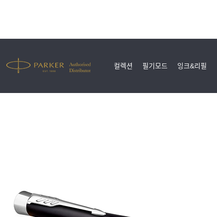
컬렉션
필기모드
잉크&리필