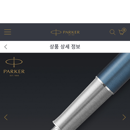
0
상품 상세 정보
어번
조터
아이엠
조터 XL