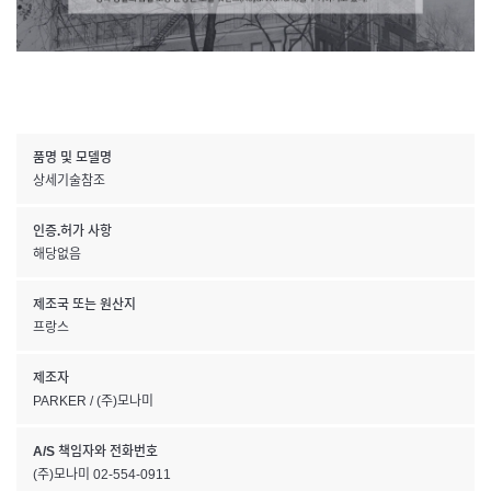
품명 및 모델명
상세기술참조
인증.허가 사항
해당없음
제조국 또는 원산지
프랑스
제조자
PARKER / (주)모나미
A/S 책임자와 전화번호
(주)모나미 02-554-0911