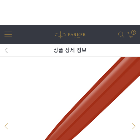
0
상품 상세 정보
어번
조터
아이엠
조터 XL