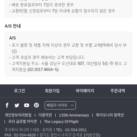
- 배송 완료일로부터 7일이 경과한 경우
- 교환/반품 신청일로부터 7일 이내에 상품이 접수되지 않은 경우
A/S 안내
A/S
- 초기 불량 및 제품 자체 이상의 경우 교환 및 부품 교체(택배비 당사 부
담)
- 고객 과실의 경우 배송비는 고객 부담입니다.
- 고객지원실 주소: 서울 강남구 도산대로 507, 대신빌딩 5층 ㈜ 항소 고
객지원실 (02-2017-9654~5)
로그인
회원가입
마이페이지
주문내역
패밀리 사이트
워터맨 쇼핑몰
개인정보처리방침
이용약관
135th Anniversary
파이오니어 컬렉션
조터 글로벌 아이콘
The Legacy Of Flight
파카 글로벌
주식회사 모나미
대표 : 송하윤
TEL : 02-554-0911
FAX : 02-554-4828
경기도 용인시 수지구 손곡로 17(동천동)