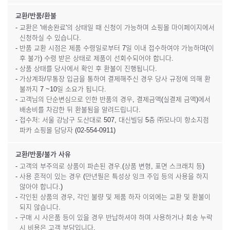
교환/반품/환불
- 교환은 '배송완료'의 상태일 때 신청이 가능하며 쇼핑몰 마이페이지에서
신청하실 수 있습니다.
- 반품 교환 시점은 제품 수령일로부터 7일 이내 접수하여야 가능하며(이
후 불가) 수령 받은 상태로 제품이 선회수되어야 합니다.
- 상품 상태를 당사에서 확인 후 환불이 진행됩니다.
- 가상계좌/무통장 입금을 통하여 결제해주신 경우 당사 규정에 의해 환
불까지 7 ~10일 소요가 됩니다.
- 고객님의 단순변심으로 인한 반품의 경우, 결제금액(실결제 금액)에서
배송비를 차감한 뒤 환불됨을 알려드립니다.
- 접수처: 서울 강남구 도산대로 507, 대신빌딩 5층 ㈜모나미 항소지점
파카 쇼핑몰 담당자 (02-554-0911)
교환/반품/불가 사유
- 고객의 부주의로 상품이 파손된 경우.(상품 변형, 표면 스크래치 등)
- 사용 흔적이 있는 경우 (만년필은 특성상 잉크 주입 등의 사용을 하지
않아야 합니다.)
- 각인된 상품의 경우, 각인 불량 및 제품 하자 이외에는 교환 및 환불이
되지 않습니다.
- 구매 시 사은품 등이 있을 경우 반납하셔야 하며 사용하거나 회송 누락
시 비용은 고객 부담입니다.