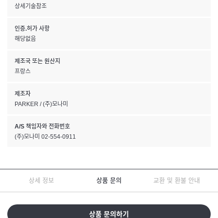
상세기술참조
인증.허가 사항
해당없음
제조국 또는 원산지
프랑스
제조자
PARKER / (주)모나미
A/S 책임자와 전화번호
(주)모나미 02-554-0911
상세 정보
상품 문의
교환 및 환불 안내
상품 문의하기