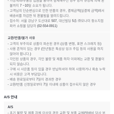
- 가상계좌/무통장 입금을 통하여 결제해주신 경우 당사 규정에 의해 환
불까지 7 ~10일 소요가 됩니다.
- 고객님의 단순변심으로 인한 반품의 경우, 결제금액(실결제 금액)에서
배송비를 차감한 뒤 환불됨을 알려드립니다.
- 접수처: 서울 강남구 도산대로 507, 대신빌딩 5층 ㈜모나미 항소지점
파카 쇼핑몰 담당자 (02-554-0911)
교환/반품/불가 사유
- 고객의 부주의로 상품이 파손된 경우.(상품 변형, 표면 스크래치 등)
- 사용 흔적이 있는 경우 (만년필은 특성상 잉크 주입 등의 사용을 하지
않아야 합니다.)
- 각인된 상품의 경우, 각인 불량 및 제품 하자 이외에는 교환 및 환불이
되지 않습니다.
- 구매 시 사은품 등이 있을 경우 반납하셔야 하며 사용하거나 회송 누락
시 비용은 고객 부담입니다.
- 배송 완료일로부터 7일이 경과한 경우
- 교환/반품 신청일로부터 7일 이내에 상품이 접수되지 않은 경우
A/S 안내
A/S
- 초기 불량 및 제품 자체 이상의 경우 교환 및 부품 교체(택배비 당사 부