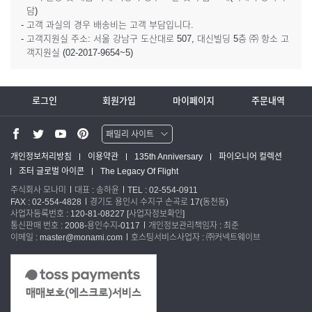
담)
- 고객 과실의 경우 배송비는 고객 부담입니다.
- 고객지원실 주소: 서울 강남구 도산대로 507, 대신빌딩 5층 ㈜ 항소 고
객지원실 (02-2017-9654~5)
로그인
회원가입
마이페이지
주문내역
패밀리 사이트
워터맨 쇼핑몰
개인정보처리방침
이용약관
135th Anniversary
파이오니어 컬렉션
조터 글로벌 아이콘
The Legacy Of Flight
파카 글로벌
주식회사 모나미
대표 : 송하윤
TEL : 02-554-0911
FAX : 02-554-4828
경기도 용인시 수지구 손곡로 17(동천동)
사업자등록번호 : 120-81-08227
[사업자정보확인]
통신판매 번호 : 2008-용인수지-0117
개인정보관리책임자 : 최준
이메일 : master@monami.com
호스팅서비스사업자 : ㈜커넥트웨이브