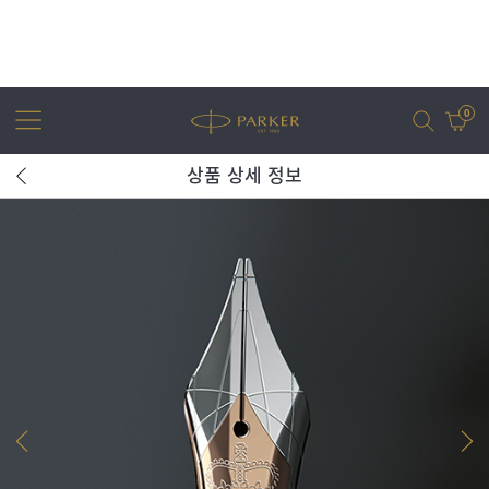
0
상품 상세 정보
어번
조터
아이엠
조터 XL