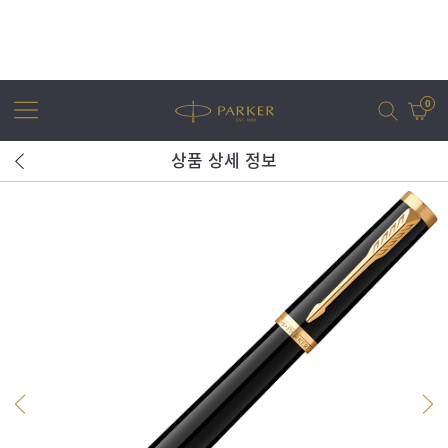
0
상품 상세 정보
어번
조터
아이엠
조터 XL