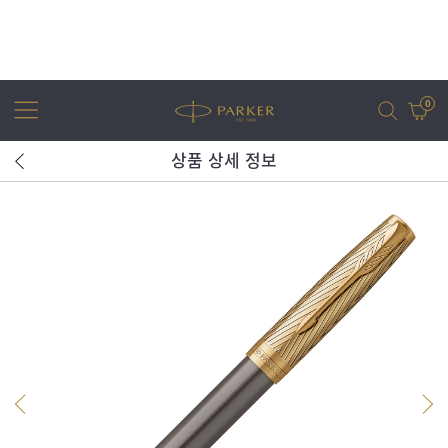
0
상품 상세 정보
어번
조터
아이엠
조터 XL