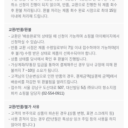
취소 신청이 진행이 되지 않으며, 반품, 교환으로 진행한 뒤 제품 회수
후 환불 처리됩니다. 환불 처리는 제품 회수 완료 시점으로 최대 15일
이내에 처리해 드립니다.
교환/반품/환불
- 교환은 '배송완료'의 상태일 때 신청이 가능하며 쇼핑몰 마이페이지에서
신청하실 수 있습니다.
- 반품 교환 시점은 제품 수령일로부터 7일 이내 접수하여야 가능하며(이
후 불가) 수령 받은 상태로 제품이 선회수되어야 합니다.
- 상품 상태를 당사에서 확인 후 환불이 진행됩니다.
- 가상계좌/무통장 입금을 통하여 결제해주신 경우 당사 규정에 의해 환
불까지 7 ~10일 소요가 됩니다.
- 고객님의 단순변심으로 인한 반품의 경우, 결제금액(실결제 금액)에서
배송비를 차감한 뒤 환불됨을 알려드립니다.
- 접수처: 서울 강남구 도산대로 507, 대신빌딩 5층 ㈜모나미 항소지점
파카 쇼핑몰 담당자 (02-554-0911)
교환/반품/불가 사유
- 고객의 부주의로 상품이 파손된 경우.(상품 변형, 표면 스크래치 등)
- 사용 흔적이 있는 경우 (만년필은 특성상 잉크 주입 등의 사용을 하지
않아야 합니다.)