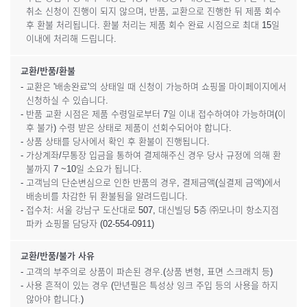
취소 신청이 진행이 되지 않으며, 반품, 교환으로 진행한 뒤 제품 회수
후 환불 처리됩니다. 환불 처리는 제품 회수 완료 시점으로 최대 15일
이내에 처리해 드립니다.
교환/반품/환불
- 교환은 '배송완료'의 상태일 때 신청이 가능하며 쇼핑몰 마이페이지에서
신청하실 수 있습니다.
- 반품 교환 시점은 제품 수령일로부터 7일 이내 접수하여야 가능하며(이
후 불가) 수령 받은 상태로 제품이 선회수되어야 합니다.
- 상품 상태를 당사에서 확인 후 환불이 진행됩니다.
- 가상계좌/무통장 입금을 통하여 결제해주신 경우 당사 규정에 의해 환
불까지 7 ~10일 소요가 됩니다.
- 고객님의 단순변심으로 인한 반품의 경우, 결제금액(실결제 금액)에서
배송비를 차감한 뒤 환불됨을 알려드립니다.
- 접수처: 서울 강남구 도산대로 507, 대신빌딩 5층 ㈜모나미 항소지점
파카 쇼핑몰 담당자 (02-554-0911)
교환/반품/불가 사유
- 고객의 부주의로 상품이 파손된 경우.(상품 변형, 표면 스크래치 등)
- 사용 흔적이 있는 경우 (만년필은 특성상 잉크 주입 등의 사용을 하지
않아야 합니다.)