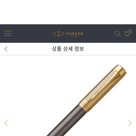
0
상품 상세 정보
어번
조터
아이엠
조터 XL