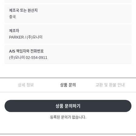
제조국 또는 원산지
중국
제조자
PARKER / (주)모나미
A/S 책임자와 전화번호
(주)모나미 02-554-0911
상세 정보
상품 문의
교환 및 환불 안내
상품 문의하기
등록된 문의가 없습니다.