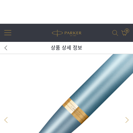
0
상품 상세 정보
어번
조터
아이엠
조터 XL