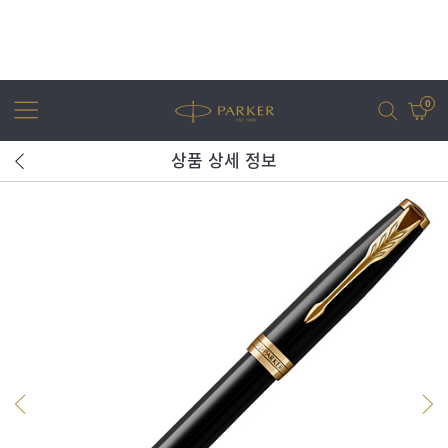
0
상품 상세 정보
어번
조터
아이엠
조터 XL