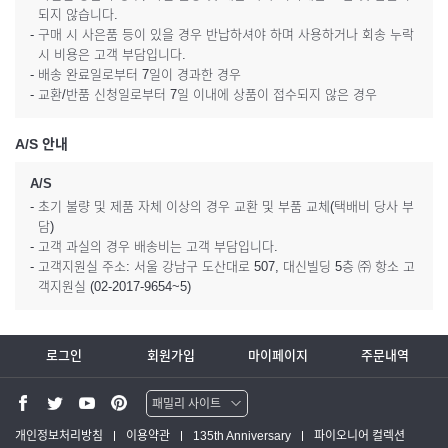
되지 않습니다.
- 구매 시 사은품 등이 있을 경우 반납하셔야 하며 사용하거나 회송 누락
시 비용은 고객 부담입니다.
- 배송 완료일로부터 7일이 경과한 경우
- 교환/반품 신청일로부터 7일 이내에 상품이 접수되지 않은 경우
A/S 안내
A/S
- 초기 불량 및 제품 자체 이상의 경우 교환 및 부품 교체(택배비 당사 부
담)
- 고객 과실의 경우 배송비는 고객 부담입니다.
- 고객지원실 주소: 서울 강남구 도산대로 507, 대신빌딩 5층 ㈜ 항소 고
객지원실 (02-2017-9654~5)
로그인
회원가입
마이페이지
주문내역
패밀리 사이트
워터맨 쇼핑몰
개인정보처리방침
이용약관
135th Anniversary
파이오니어 컬렉션