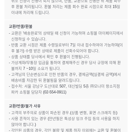
취소 신청이 진행이 되지 않으며, 반품, 교환으로 진행한 뒤 제품 회수
후 환불 처리됩니다. 환불 처리는 제품 회수 완료 시점으로 최대 15일
이내에 처리해 드립니다.
교환/반품/환불
- 교환은 '배송완료'의 상태일 때 신청이 가능하며 쇼핑몰 마이페이지에서
신청하실 수 있습니다.
- 반품 교환 시점은 제품 수령일로부터 7일 이내 접수하여야 가능하며(이
후 불가) 수령 받은 상태로 제품이 선회수되어야 합니다.
- 상품 상태를 당사에서 확인 후 환불이 진행됩니다.
- 가상계좌/무통장 입금을 통하여 결제해주신 경우 당사 규정에 의해 환
불까지 7 ~10일 소요가 됩니다.
- 고객님의 단순변심으로 인한 반품의 경우, 결제금액(실결제 금액)에서
배송비를 차감한 뒤 환불됨을 알려드립니다.
- 접수처: 서울 강남구 도산대로 507, 대신빌딩 5층 ㈜모나미 항소지점
파카 쇼핑몰 담당자 (02-554-0911)
교환/반품/불가 사유
- 고객의 부주의로 상품이 파손된 경우.(상품 변형, 표면 스크래치 등)
- 사용 흔적이 있는 경우 (만년필은 특성상 잉크 주입 등의 사용을 하지
않아야 합니다.)
- 각인된 상품의 경우, 각인 불량 및 제품 하자 이외에는 교환 및 환불이