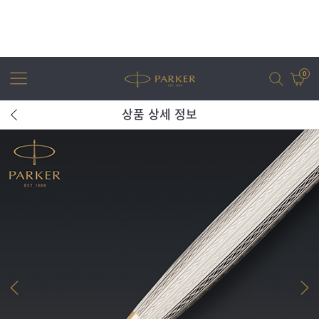
0
상품 상세 정보
어번
조터
아이엠
조터 XL