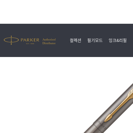
컬렉션
필기모드
잉크&리필