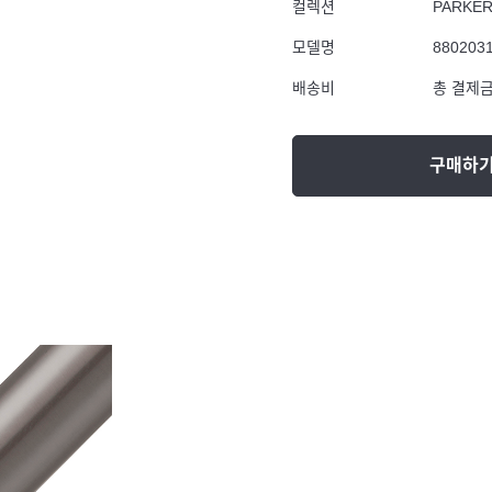
컬렉션
PARKE
모델명
880203
배송비
총 결제금
구매하