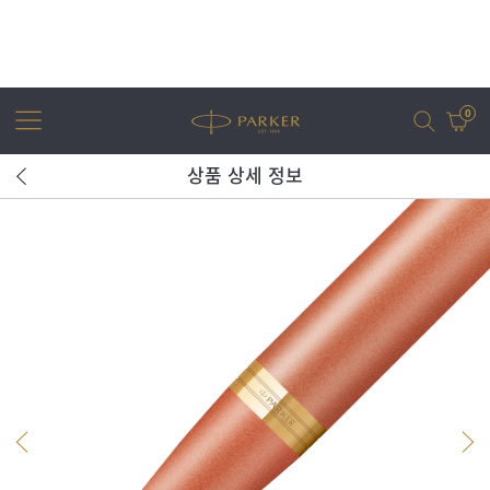
0
상품 상세 정보
어번
조터
아이엠
조터 XL