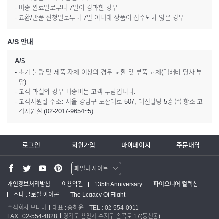
- 배송 완료일로부터 7일이 경과한 경우
- 교환/반품 신청일로부터 7일 이내에 상품이 접수되지 않은 경우
A/S 안내
A/S
- 초기 불량 및 제품 자체 이상의 경우 교환 및 부품 교체(택배비 당사 부
담)
- 고객 과실의 경우 배송비는 고객 부담입니다.
- 고객지원실 주소: 서울 강남구 도산대로 507, 대신빌딩 5층 ㈜ 항소 고
객지원실 (02-2017-9654~5)
로그인
회원가입
마이페이지
주문내역
패밀리 사이트
워터맨 쇼핑몰
개인정보처리방침
이용약관
135th Anniversary
파이오니어 컬렉션
조터 글로벌 아이콘
The Legacy Of Flight
파카 글로벌
주식회사 모나미
대표 : 송하윤
TEL : 02-554-0911
FAX : 02-554-4828
경기도 용인시 수지구 손곡로 17(동천동)