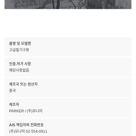
품명 및 모델명
고급필기구류
인증.허가 사항
해당사항없음
제조국 또는 원산지
중국
제조자
PARKER / (주)모나미
A/S 책임자와 전화번호
(주)모나미 02-554-0911