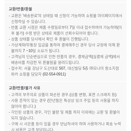
교환/반품/환불
- 교환은 '배송완료'의 상태일 때 신청이 가능하며 쇼핑몰 마이페이지에서
신청하실 수 있습니다.
- 반품 교환 시점은 제품 수령일로부터 7일 이내 접수하여야 가능하며(이
후 불가) 수령 받은 상태로 제품이 선회수되어야 합니다.
- 상품 상태를 당사에서 확인 후 환불이 진행됩니다.
- 가상계좌/무통장 입금을 통하여 결제해주신 경우 당사 규정에 의해 환
불까지 7 ~10일 소요가 됩니다.
- 고객님의 단순변심으로 인한 반품의 경우, 결제금액(실결제 금액)에서
배송비를 차감한 뒤 환불됨을 알려드립니다.
- 접수처: 서울 강남구 도산대로 507, 대신빌딩 5층 ㈜모나미 항소지점
파카 쇼핑몰 담당자 (02-554-0911)
교환/반품/불가 사유
- 고객의 부주의로 상품이 파손된 경우.(상품 변형, 표면 스크래치 등)
- 사용 흔적이 있는 경우 (만년필은 특성상 잉크 주입 등의 사용을 하지
않아야 합니다.)
- 각인된 상품의 경우, 각인 불량 및 제품 하자 이외에는 교환 및 환불이
되지 않습니다.
- 구매 시 사은품 등이 있을 경우 반납하셔야 하며 사용하거나 회송 누락
시 비용은 고객 부담입니다.