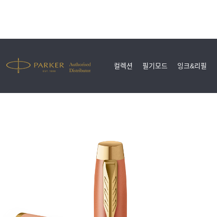
컬렉션
필기모드
잉크&리필