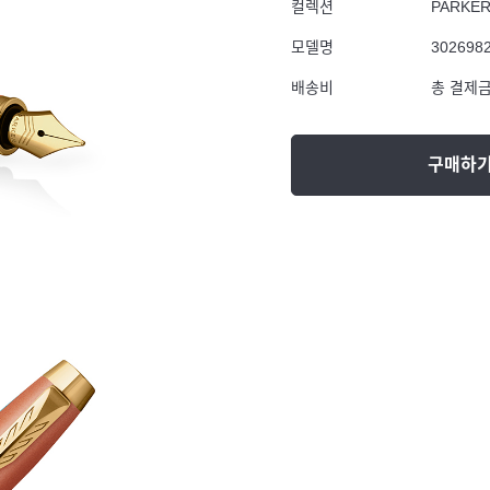
컬렉션
PARKE
모델명
302698
배송비
총 결제금
구매하