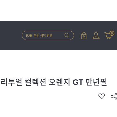
0
 리투얼 컬렉션 오렌지 GT 만년필