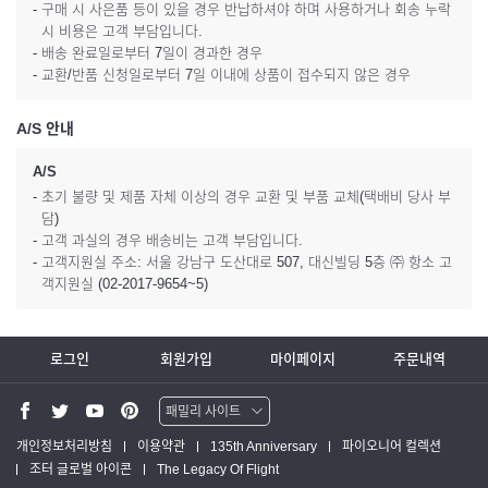
- 구매 시 사은품 등이 있을 경우 반납하셔야 하며 사용하거나 회송 누락
시 비용은 고객 부담입니다.
- 배송 완료일로부터 7일이 경과한 경우
- 교환/반품 신청일로부터 7일 이내에 상품이 접수되지 않은 경우
A/S 안내
A/S
- 초기 불량 및 제품 자체 이상의 경우 교환 및 부품 교체(택배비 당사 부
담)
- 고객 과실의 경우 배송비는 고객 부담입니다.
- 고객지원실 주소: 서울 강남구 도산대로 507, 대신빌딩 5층 ㈜ 항소 고
객지원실 (02-2017-9654~5)
로그인
회원가입
마이페이지
주문내역
패밀리 사이트
워터맨 쇼핑몰
개인정보처리방침
이용약관
135th Anniversary
파이오니어 컬렉션
조터 글로벌 아이콘
The Legacy Of Flight
파카 글로벌