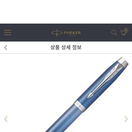
0
상품 상세 정보
어번
조터
아이엠
조터 XL