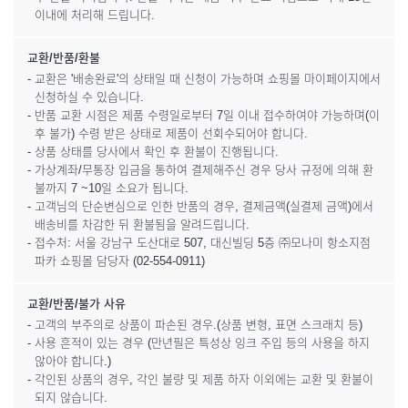
이내에 처리해 드립니다.
교환/반품/환불
- 교환은 '배송완료'의 상태일 때 신청이 가능하며 쇼핑몰 마이페이지에서
신청하실 수 있습니다.
- 반품 교환 시점은 제품 수령일로부터 7일 이내 접수하여야 가능하며(이
후 불가) 수령 받은 상태로 제품이 선회수되어야 합니다.
- 상품 상태를 당사에서 확인 후 환불이 진행됩니다.
- 가상계좌/무통장 입금을 통하여 결제해주신 경우 당사 규정에 의해 환
불까지 7 ~10일 소요가 됩니다.
- 고객님의 단순변심으로 인한 반품의 경우, 결제금액(실결제 금액)에서
배송비를 차감한 뒤 환불됨을 알려드립니다.
- 접수처: 서울 강남구 도산대로 507, 대신빌딩 5층 ㈜모나미 항소지점
파카 쇼핑몰 담당자 (02-554-0911)
교환/반품/불가 사유
- 고객의 부주의로 상품이 파손된 경우.(상품 변형, 표면 스크래치 등)
- 사용 흔적이 있는 경우 (만년필은 특성상 잉크 주입 등의 사용을 하지
않아야 합니다.)
- 각인된 상품의 경우, 각인 불량 및 제품 하자 이외에는 교환 및 환불이
되지 않습니다.