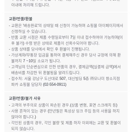
이내에 처리해 드립니다.
교환/반품/환불
- 교환은 '배송완료'의 상태일 때 신청이 가능하며 쇼핑몰 마이페이지에서
신청하실 수 있습니다.
- 반품 교환 시점은 제품 수령일로부터 7일 이내 접수하여야 가능하며(이
후 불가) 수령 받은 상태로 제품이 선회수되어야 합니다.
- 상품 상태를 당사에서 확인 후 환불이 진행됩니다.
- 가상계좌/무통장 입금을 통하여 결제해주신 경우 당사 규정에 의해 환
불까지 7 ~10일 소요가 됩니다.
- 고객님의 단순변심으로 인한 반품의 경우, 결제금액(실결제 금액)에서
배송비를 차감한 뒤 환불됨을 알려드립니다.
- 접수처: 서울 강남구 도산대로 507, 대신빌딩 5층 ㈜모나미 항소지점
파카 쇼핑몰 담당자 (02-554-0911)
교환/반품/불가 사유
- 고객의 부주의로 상품이 파손된 경우.(상품 변형, 표면 스크래치 등)
- 사용 흔적이 있는 경우 (만년필은 특성상 잉크 주입 등의 사용을 하지
않아야 합니다.)
- 각인된 상품의 경우, 각인 불량 및 제품 하자 이외에는 교환 및 환불이
되지 않습니다.