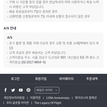
- 구매 시 사은품 등이 있을 경우 반납하셔야 하며 사용하거나 회송 누락
시 비용은 고객 부담입니다.
- 배송 완료일로부터 7일이 경과한 경우
- 교환/반품 신청일로부터 7일 이내에 상품이 접수되지 않은 경우
A/S 안내
A/S
- 초기 불량 및 제품 자체 이상의 경우 교환 및 부품 교체(택배비 당사 부
담)
- 고객 과실의 경우 배송비는 고객 부담입니다.
- 고객지원실 주소: 서울 강남구 도산대로 507, 대신빌딩 5층 ㈜ 항소 고
객지원실 (02-2017-9654~5)
로그인
회원가입
마이페이지
주문내역
패밀리 사이트
워터맨 쇼핑몰
개인정보처리방침
이용약관
135th Anniversary
파이오니어 컬렉션
조터 글로벌 아이콘
The Legacy Of Flight
파카 글로벌