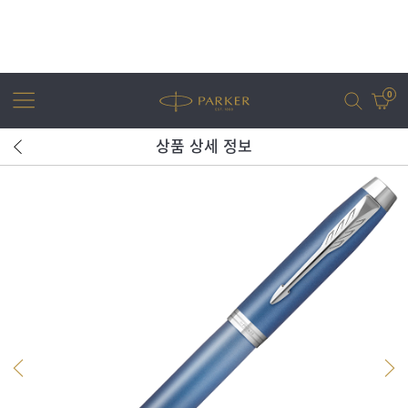
0
상품 상세 정보
어번
조터
아이엠
조터 XL