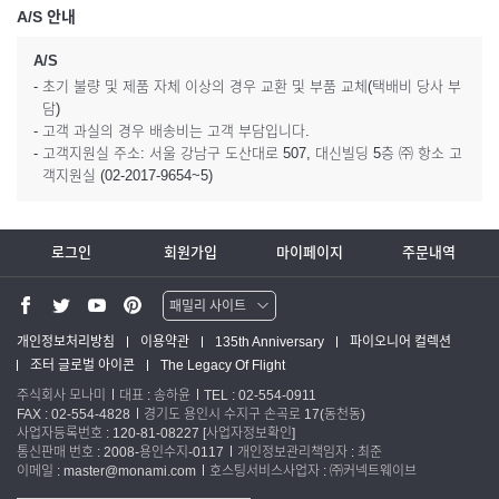
A/S 안내
A/S
- 초기 불량 및 제품 자체 이상의 경우 교환 및 부품 교체(택배비 당사 부
담)
- 고객 과실의 경우 배송비는 고객 부담입니다.
- 고객지원실 주소: 서울 강남구 도산대로 507, 대신빌딩 5층 ㈜ 항소 고
객지원실 (02-2017-9654~5)
로그인
회원가입
마이페이지
주문내역
패밀리 사이트
워터맨 쇼핑몰
개인정보처리방침
이용약관
135th Anniversary
파이오니어 컬렉션
조터 글로벌 아이콘
The Legacy Of Flight
파카 글로벌
주식회사 모나미
대표 : 송하윤
TEL : 02-554-0911
FAX : 02-554-4828
경기도 용인시 수지구 손곡로 17(동천동)
사업자등록번호 : 120-81-08227
[사업자정보확인]
통신판매 번호 : 2008-용인수지-0117
개인정보관리책임자 : 최준
이메일 : master@monami.com
호스팅서비스사업자 : ㈜커넥트웨이브