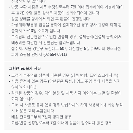
신청하실 수 있습니다.
- 반품 교환 시점은 제품 수령일로부터 7일 이내 접수하여야 가능하며(이
후 불가) 수령 받은 상태로 제품이 선회수되어야 합니다.
- 상품 상태를 당사에서 확인 후 환불이 진행됩니다.
- 가상계좌/무통장 입금을 통하여 결제해주신 경우 당사 규정에 의해 환
불까지 7 ~10일 소요가 됩니다.
- 고객님의 단순변심으로 인한 반품의 경우, 결제금액(실결제 금액)에서
배송비를 차감한 뒤 환불됨을 알려드립니다.
- 접수처: 서울 강남구 도산대로 507, 대신빌딩 5층 ㈜모나미 항소지점
파카 쇼핑몰 담당자 (02-554-0911)
교환/반품/불가 사유
- 고객의 부주의로 상품이 파손된 경우.(상품 변형, 표면 스크래치 등)
- 사용 흔적이 있는 경우 (만년필은 특성상 잉크 주입 등의 사용을 하지
않아야 합니다.)
- 각인된 상품의 경우, 각인 불량 및 제품 하자 이외에는 교환 및 환불이
되지 않습니다.
- 구매 시 사은품 등이 있을 경우 반납하셔야 하며 사용하거나 회송 누락
시 비용은 고객 부담입니다.
- 배송 완료일로부터 7일이 경과한 경우
- 교환/반품 신청일로부터 7일 이내에 상품이 접수되지 않은 경우