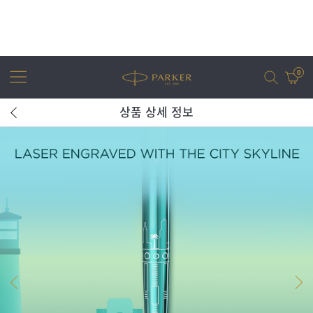
0
상품 상세 정보
어번
조터
아이엠
조터 XL