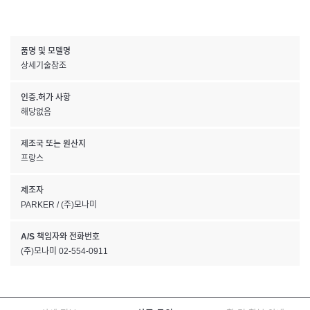
품명 및 모델명
상세기술참조
인증.허가 사항
해당없음
제조국 또는 원산지
프랑스
제조자
PARKER / (주)모나미
A/S 책임자와 전화번호
(주)모나미 02-554-0911