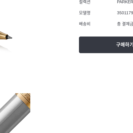
컬렉션
PARKE
모델명
350117
배송비
총 결제금
구매하