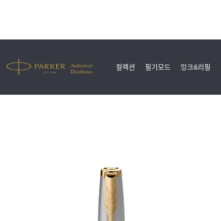
컬렉션
필기모드
잉크&리필