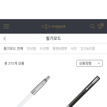
0
필기모드
필기모드 전체
만년필
수성펜
볼펜&젤펜
샤프
잉크&리필
어번
조터
아이엠
조터 XL
총
271
개 상품
상품정렬