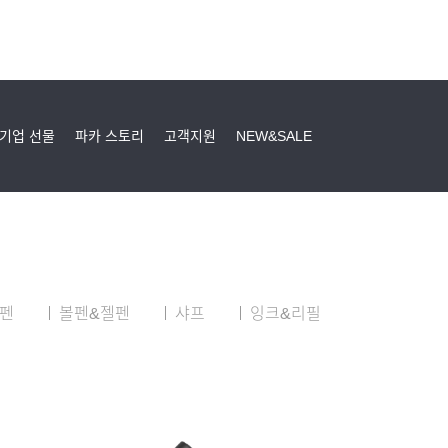
기업 선물
파카 스토리
고객지원
NEW&SALE
펜
볼펜&젤펜
샤프
잉크&리필