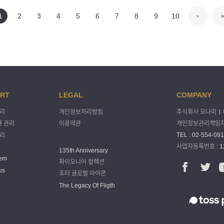
1
2
3
4
5
6
7
8
9
10
>
>>
RT
LEGAL
COMPANY
주식회사 모나미
관리
개인정보처리방침
개인정보관리책임자 
 관리
이용약관
TEL : 02-554-091
관리
사업자등록번호 : 12
135th Anniversary
tem
파이오니어 컬렉션
us
조터 글로벌 아이콘
The Legacy Of Fligth