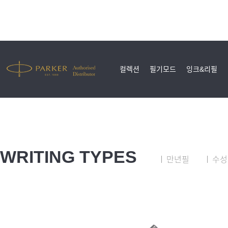
컬렉션
필기모드
잉크&리필
WRITING TYPES
만년필
수성