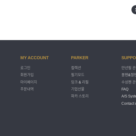
MY ACCOUNT
PARKER
SUPPO
로그인
컬렉션
만년필 
회원가입
필기모드
볼펜&젤펜
마이페이지
잉크 & 리필
수성펜 
주문내역
기업선물
FAQ
파카 스토리
A/S Sys
Contact 