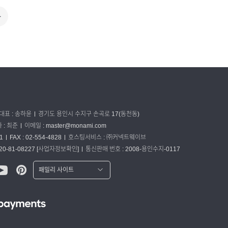
대표 : 송하윤
경기도 용인시 수지구 손곡로 17(동천동)
: 최준
이메일 :
master@monami.com
1
FAX : 02-554-4828
호스팅서비스 : ㈜커넥트웨이브
0-81-08227
[사업자정보확인]
통신판매 번호 : 2008-용인수지-0117
패밀리 사이트
워터맨 쇼핑몰
파카 글로벌