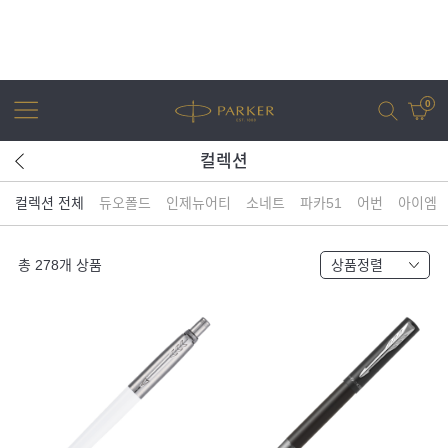
0
컬렉션
컬렉션 전체
듀오폴드
인제뉴어티
소네트
파카51
어번
아이엠
어번
조터
아이엠
조터 XL
총
278
개 상품
상품정렬