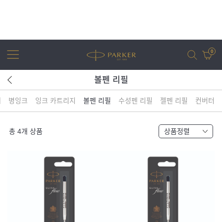
0
볼펜 리필
체
병잉크
잉크 카트리지
볼펜 리필
수성펜 리필
젤펜 리필
컨버터
어번
조터
아이엠
조터 XL
총
4
개 상품
상품정렬