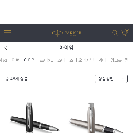
0
아이엠
카51
어번
아이엠
조터XL
조터
조터 오리지널
벡터
잉크&리필
어번
조터
아이엠
조터 XL
총
48
개 상품
상품정렬