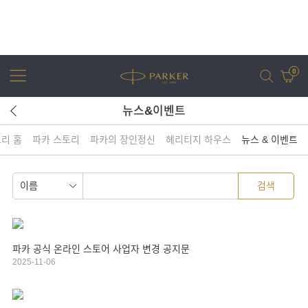
0
뉴스&이벤트
리 홈
파카 스토리
파카의 장인정신
헤리티지 하우스
뉴스 & 이벤트
어번
조터
아이엠
조터 XL
검색
파카 공식 온라인 스토어 사업자 변경 공지문
2025-11-06