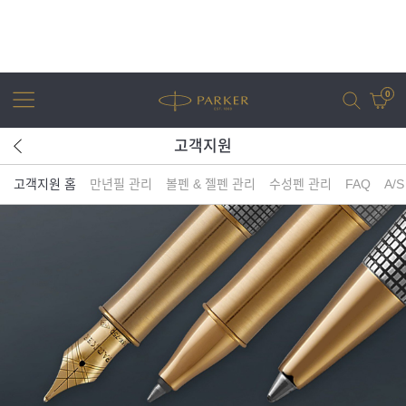
0
고객지원
고객지원 홈
만년필 관리
볼펜 & 젤펜 관리
수성펜 관리
FAQ
A/
어번
조터
아이엠
조터 XL