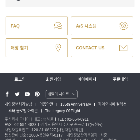
FAQ
A/S 시스템
매장 찾기
CONTACT US
로그인
회원가입
마이페이지
주문내역
패밀리 사이트
워터맨 쇼핑몰
개인정보처리방침
이용약관
135th Anniversary
파이오니어 컬렉션
조터 글로벌 아이콘
The Legacy Of Flight
파카 글로벌
주식회사 모나미
대표 : 송하윤
TEL : 02-554-0911
FAX : 02-554-4828
경기도 용인시 수지구 손곡로 17(동천동)
사업자등록번호 : 120-81-08227
[사업자정보확인]
통신판매 번호 : 2008-용인수지-0117
개인정보관리책임자 : 최준