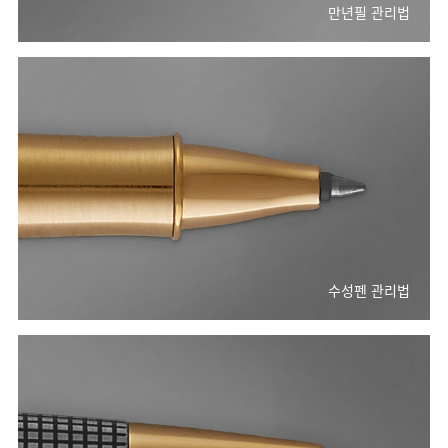
만년필 관리법
수성펜 관리법