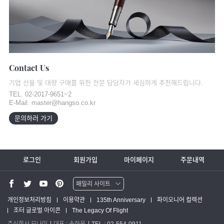
Contact Us
기업 선물 및 대량 구매를 위한 전문 담당자가 세심하게 추천해드립니다.
TEL. 02-2017-9651~2
E-Mail. master@hangso.co.kr
문의하러 가기
로그인
회원가입
마이페이지
주문내역
패밀리 사이트
워터맨 쇼핑몰
개인정보처리방침
이용약관
135th Anniversary
파이오니어 컬렉션
조터 글로벌 아이콘
The Legacy Of Flight
파카 글로벌