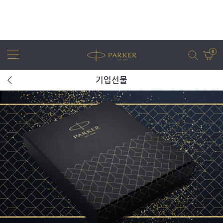
0
기업선물
어번
조터
아이엠
조터 XL