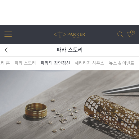
0
파카 스토리
리 홈
파카 스토리
파카의 장인정신
헤리티지 하우스
뉴스 & 이벤트
어번
조터
아이엠
조터 XL