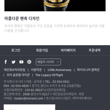
아름다운 펜촉 디자인
파카의 펜촉은 치즐링과 각인 공정을 거치며 섬세하게 제작되어 놀라운 아름
다움을 선사합니다.
로그인
회원가입
마이페이지
주문내역
패밀리 사이트
워터맨 쇼핑몰
개인정보처리방침
이용약관
135th Anniversary
파이오니어 컬렉션
조터 글로벌 아이콘
The Legacy Of Flight
파카 글로벌
주식회사 모나미
대표 : 송하윤
TEL : 02-554-0911
FAX : 02-554-4828
경기도 용인시 수지구 손곡로 17(동천동)
사업자등록번호 : 120-81-08227
[사업자정보확인]
통신판매 번호 : 2008-용인수지-0117
개인정보관리책임자 : 최준
이메일 : master@monami.com
호스팅서비스사업자 : ㈜커넥트웨이브