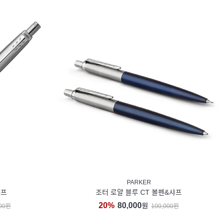
PARKER
샤프
조터 로얄 블루 CT 볼펜&샤프
20%
80,000
원
000원
100,000원