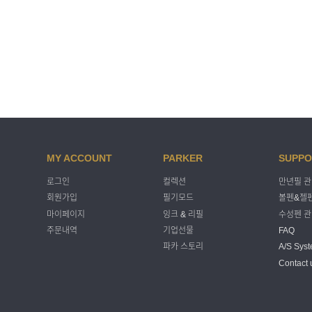
MY ACCOUNT
PARKER
SUPPO
로그인
컬렉션
만년필 
회원가입
필기모드
볼펜&젤펜
마이페이지
잉크 & 리필
수성펜 
주문내역
기업선물
FAQ
파카 스토리
A/S Sys
Contact 