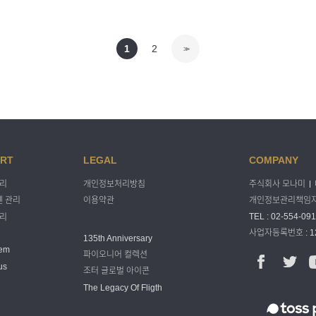
1
2
>>
RT
LEGAL
COMPANY
주식회사 모나미
관리
개인정보처리방침
개인정보관리책임자 
 관리
이용약관
TEL : 02-554-091
관리
사업자등록번호 : 12
135th Anniversary
tem
파이오니어 컬렉션
us
조터 글로벌 아이콘
The Legacy Of Fligth