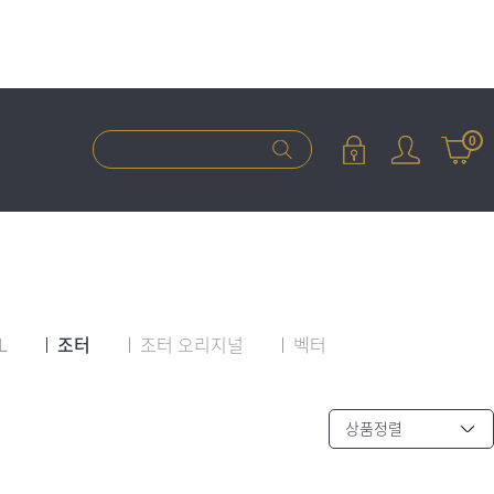
0
L
조터
조터 오리지널
벡터
상품정렬