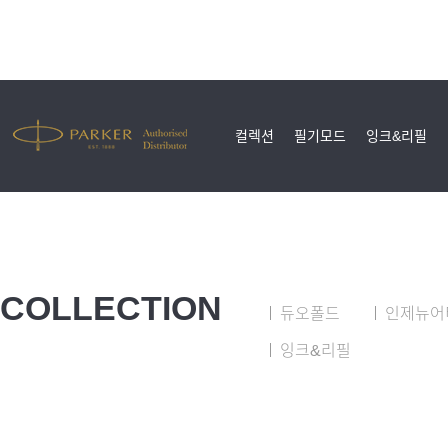
컬렉션
필기모드
잉크&리필
COLLECTION
듀오폴드
인제뉴어
잉크&리필