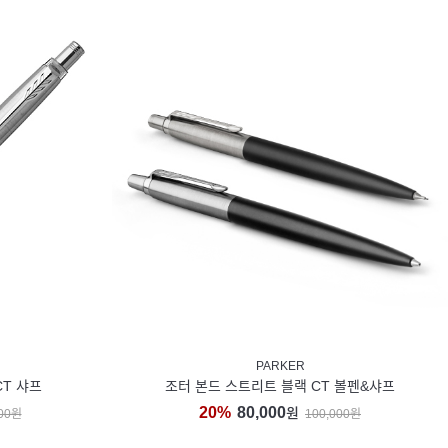
PARKER
CT 샤프
조터 본드 스트리트 블랙 CT 볼펜&샤프
20%
80,000
원
000원
100,000원