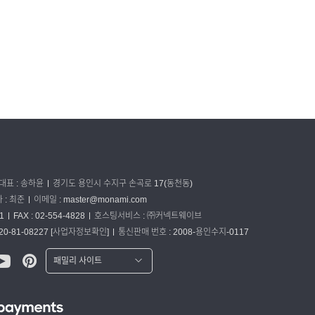
대표 : 송하윤
경기도 용인시 수지구 손곡로 17(동천동)
: 최준
이메일 :
master@monami.com
1
FAX : 02-554-4828
호스팅서비스 : ㈜커넥트웨이브
0-81-08227
[사업자정보확인]
통신판매 번호 : 2008-용인수지-0117
패밀리 사이트
워터맨 쇼핑몰
파카 글로벌