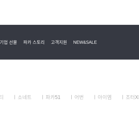
기업 선물
파카 스토리
고객지원
NEW&SALE
티
소네트
파카51
어번
아이엠
조터X