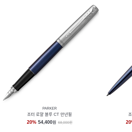
PARKER
조터 로얄 블루 CT 만년필
조
20%
54,400
20
원
68,000원