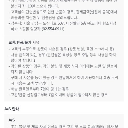
- 가상계좌/무통장 입금을 통하여 결제해주신 경우 당사 규정에 의해 환
불까지 7 ~10일 소요가 됩니다.
- 고객님의 단순변심으로 인한 반품의 경우, 결제금액(실결제 금액)에서
배송비를 차감한 뒤 환불됨을 알려드립니다.
- 접수처: 서울 강남구 도산대로 507, 대신빌딩 5층 ㈜모나미 항소지점
파카 쇼핑몰 담당자 (02-554-0911)
교환/반품/불가 사유
- 고객의 부주의로 상품이 파손된 경우.(상품 변형, 표면 스크래치 등)
- 사용 흔적이 있는 경우 (만년필은 특성상 잉크 주입 등의 사용을 하지
않아야 합니다.)
- 각인된 상품의 경우, 각인 불량 및 제품 하자 이외에는 교환 및 환불이
되지 않습니다.
- 구매 시 사은품 등이 있을 경우 반납하셔야 하며 사용하거나 회송 누락
시 비용은 고객 부담입니다.
- 배송 완료일로부터 7일이 경과한 경우
- 교환/반품 신청일로부터 7일 이내에 상품이 접수되지 않은 경우
A/S 안내
A/S
- 초기 불량 및 제품 자체 이상의 경우 교환 및 부품 교체(택배비 당사 부