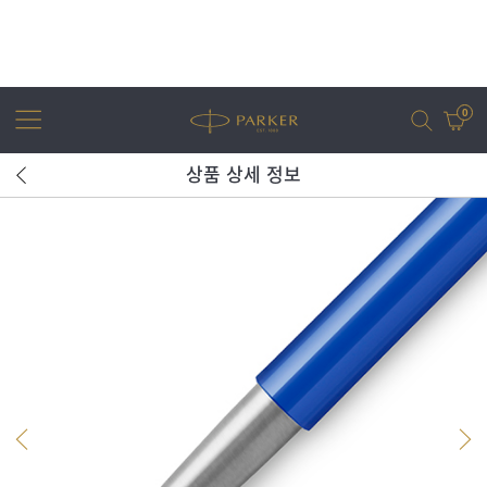
0
상품 상세 정보
어번
조터
아이엠
조터 XL