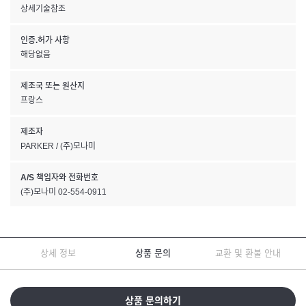
상세기술참조
인증.허가 사항
해당없음
제조국 또는 원산지
프랑스
제조자
PARKER / (주)모나미
A/S 책임자와 전화번호
(주)모나미 02-554-0911
상세 정보
상품 문의
교환 및 환불 안내
상품 문의하기