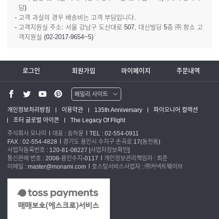
담)
- 고객 과실의 경우 배송비는 고객 부담입니다.
- 고객지원실 주소: 서울 강남구 도산대로 507, 대신빌딩 5층 ㈜ 항소 고
객지원실 (02-2017-9654~5)
로그인
회원가입
마이페이지
주문내역
패밀리 사이트
워터맨 쇼핑몰
개인정보처리방침
이용약관
135th Anniversary
파이오니어 컬렉션
조터 글로벌 아이콘
The Legacy Of Flight
파카 글로벌
주식회사 모나미
대표 : 송하윤
TEL : 02-554-0911
FAX : 02-554-4828
경기도 용인시 수지구 손곡로 17(동천동)
사업자등록번호 : 120-81-08227
[사업자정보확인]
통신판매 번호 : 2008-용인수지-0117
개인정보관리책임자 : 최준
이메일 : master@monami.com
호스팅서비스사업자 : ㈜커넥트웨이브