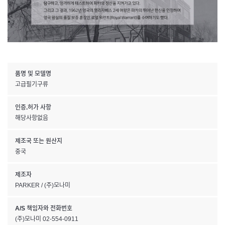
품명 및 모델명
고급필기구류
인증.허가 사항
해당사항없음
제조국 또는 원산지
중국
제조자
PARKER / (주)모나미
A/S 책임자와 전화번호
(주)모나미 02-554-0911