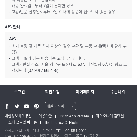
- 배송 완료일로부터 7일이 경과한 경우
- 교환/반품 신청일로부터 7일 이내에 상품이 접수되지 않은 경우
A/S 안내
A/S
- 초기 불량 및 제품 자체 이상의 경우 교환 및 부품 교체(택배비 당사 부
담)
- 고객 과실의 경우 배송비는 고객 부담입니다.
- 고객지원실 주소: 서울 강남구 도산대로 507, 대신빌딩 5층 ㈜ 항소 고
객지원실 (02-2017-9654~5)
로그인
회원가입
마이페이지
주문내역
패밀리 사이트
워터맨 쇼핑몰
개인정보처리방침
이용약관
135th Anniversary
파이오니어 컬렉션
조터 글로벌 아이콘
The Legacy Of Flight
파카 글로벌
주식회사 모나미
대표 : 송하윤
TEL : 02-554-0911
FAX : 02-554-4828
경기도 용인시 수지구 손곡로 17(동천동)