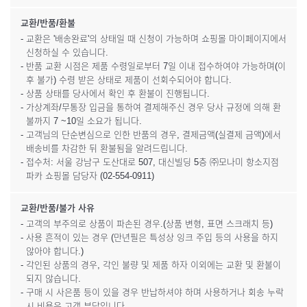
교환/반품/환불
- 교환은 '배송완료'의 상태일 때 신청이 가능하며 쇼핑몰 마이페이지에서
신청하실 수 있습니다.
- 반품 교환 시점은 제품 수령일로부터 7일 이내 접수하여야 가능하며(이
후 불가) 수령 받은 상태로 제품이 선회수되어야 합니다.
- 상품 상태를 당사에서 확인 후 환불이 진행됩니다.
- 가상계좌/무통장 입금을 통하여 결제해주신 경우 당사 규정에 의해 환
불까지 7 ~10일 소요가 됩니다.
- 고객님의 단순변심으로 인한 반품의 경우, 결제금액(실결제 금액)에서
배송비를 차감한 뒤 환불됨을 알려드립니다.
- 접수처: 서울 강남구 도산대로 507, 대신빌딩 5층 ㈜모나미 항소지점
파카 쇼핑몰 담당자 (02-554-0911)
교환/반품/불가 사유
- 고객의 부주의로 상품이 파손된 경우.(상품 변형, 표면 스크래치 등)
- 사용 흔적이 있는 경우 (만년필은 특성상 잉크 주입 등의 사용을 하지
않아야 합니다.)
- 각인된 상품의 경우, 각인 불량 및 제품 하자 이외에는 교환 및 환불이
되지 않습니다.
- 구매 시 사은품 등이 있을 경우 반납하셔야 하며 사용하거나 회송 누락
시 비용은 고객 부담입니다.