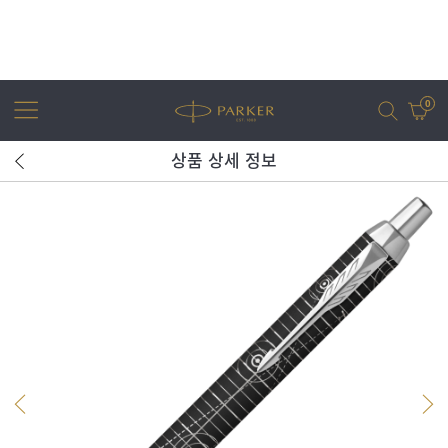
0
상품 상세 정보
어번
조터
아이엠
조터 XL